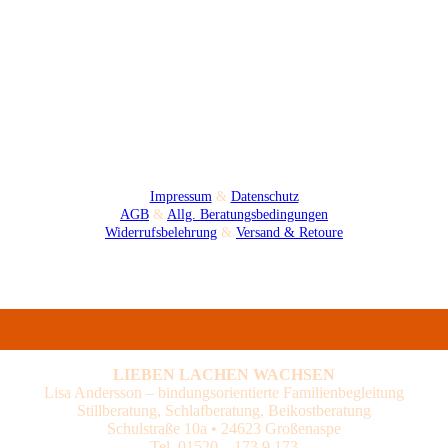
Impressum
&
Datenschutz
AGB
&
Allg. Beratungsbedingungen
Widerrufsbelehrung
&
Versand & Retoure
LIEBEN LACHEN WACHSEN
Lisa Andersson – bindungsorientierte Familienbegleitung
Stillberatung, Schlafberatung, Beikostberatung
Schulstraße 10a • 24623 Großenaspe
Tel. 01520 – 173 9 173