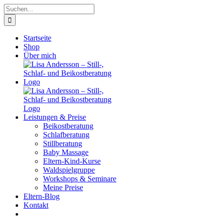
Zum
Suche
Inhalt
nach:
springen
Startseite
Shop
Über mich
Leistungen & Preise
Beikostberatung
Schlafberatung
Stillberatung
Baby Massage
Eltern-Kind-Kurse
Waldspielgruppe
Workshops & Seminare
Meine Preise
Eltern-Blog
Kontakt