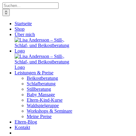
Zum
Suche
Inhalt
nach:
springen
Startseite
Shop
Über mich
Leistungen & Preise
Beikostberatung
Schlafberatung
Stillberatung
Baby Massage
Eltern-Kind-Kurse
Waldspielgruppe
Workshops & Seminare
Meine Preise
Eltern-Blog
Kontakt