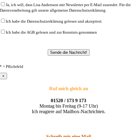
Ja, ich will, dass Lisa Andersson mir Newsletter per E-Mail zusendet. Für die
Datenverarbeitung gilt unsere allgemeine Datenschutzerklärung.
Ich habe die Datenschutzerklärung gelesen und akzeptiert.
Ich habe die AGB gelesen und zur Kenntnis genommen
* = Pflichtfeld
×
Ruf mich gleich an
01520 / 173 9 173
Montag bis Freitag (9-17 Uhr)
Ich reagiere auf Mailbox-Nachrichten.
Schreib mir eine Mail