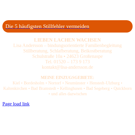
Die 5 häufigsten Stillfehler vermeiden
LIEBEN LACHEN WACHSEN
Lisa Andersson – bindungsorientierte Familienbegleitung
Stillberatung, Schlafberatung, Beikostberatung
Schulstraße 10a • 24623 Großenaspe
Tel. 01520 – 173 9 173
kontakt@lisa-andersson.de
MEINE EINZUGSGEBIETE:
Kiel • Bordesholm • Nortorf • Neumünster • Henstedt-Ulzburg •
Kaltenkirchen • Bad Bramstedt • Kellinghusen • Bad Segeberg • Quickborn
• und alles dazwischen
Page load link
Nach
oben