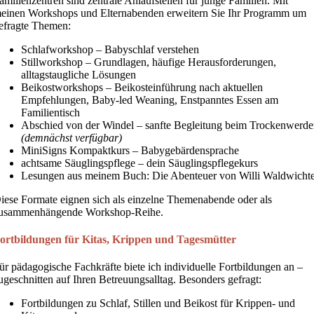
amilienzentren sind zentrale Anlaufstellen für junge Familien. Mit
einen Workshops und Elternabenden erweitern Sie Ihr Programm um
efragte Themen:
Schlafworkshop
– Babyschlaf verstehen
Stillworkshop
– Grundlagen, häufige Herausforderungen,
alltagstaugliche Lösungen
Beikostworkshops
– Beikosteinführung nach aktuellen
Empfehlungen, Baby-led Weaning, Enstpanntes Essen am
Familientisch
Abschied von der Windel
– sanfte Begleitung beim Trockenwerd
(demnächst verfügbar)
MiniSigns Kompaktkurs – Babygebärdensprache
achtsame Säuglingspflege – dein Säuglingspflegekurs
Lesungen aus meinem Buch: Die Abenteuer von Willi Waldwichte
iese Formate eignen sich als einzelne Themenabende oder als
usammenhängende Workshop-Reihe.
ortbildungen für Kitas, Krippen und Tagesmütter
ür pädagogische Fachkräfte biete ich individuelle Fortbildungen an –
ugeschnitten auf Ihren Betreuungsalltag. Besonders gefragt:
Fortbildungen zu Schlaf, Stillen und Beikost für Krippen- und