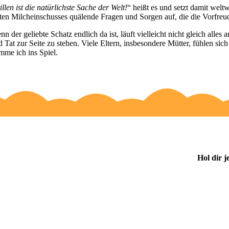
tillen ist die natürlichste Sache der Welt!
“ heißt es und setzt damit wel
sten Milcheinschusses quälende Fragen und Sorgen auf, die die Vorfreu
nn der geliebte Schatz endlich da ist, läuft vielleicht nicht gleich all
d Tat zur Seite zu stehen. Viele Eltern, insbesondere Mütter, fühlen s
mme ich ins Spiel.
Du we
Hol dir j