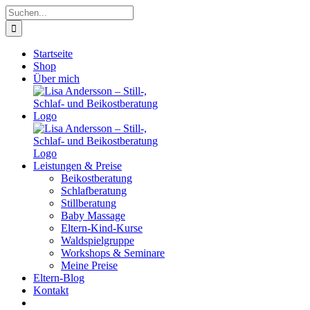
Zum
Suche
Inhalt
nach:
springen
Startseite
Shop
Über mich
Leistungen & Preise
Beikostberatung
Schlafberatung
Stillberatung
Baby Massage
Eltern-Kind-Kurse
Waldspielgruppe
Workshops & Seminare
Meine Preise
Eltern-Blog
Kontakt