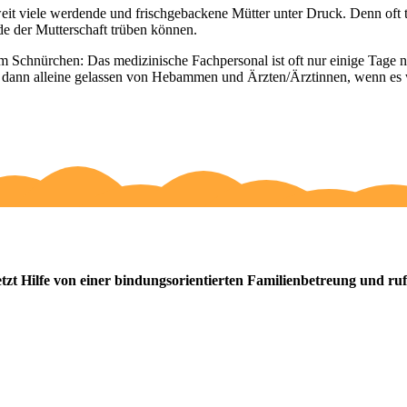
tweit viele werdende und frischgebackene Mütter unter Druck. Denn of
de der Mutterschaft trüben können.
es am Schnürchen: Das medizinische Fachpersonal ist oft nur einige Tage
ich dann alleine gelassen von Hebammen und Ärzten/Ärztinnen, wenn es w
isst nicht mehr weiter und brauchst Hilfe mit deinem
etzt Hilfe von einer bindungsorientierten Familienbetreung und ru