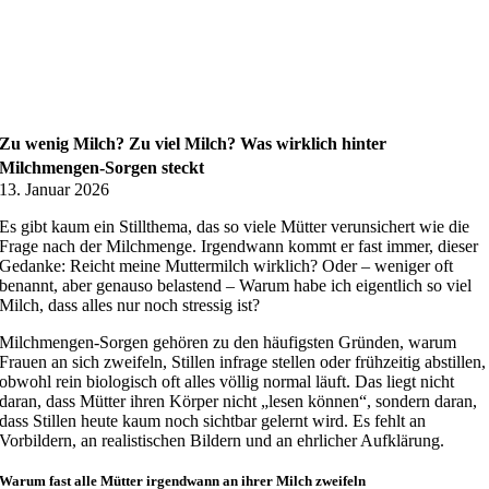
Stillzeichen verstehen: So kommuniziert dein Baby
Gallerie
Stillzeichen verstehen: So kommuniziert dein Baby
8. Dezember 2025
Zu wenig Milch? Zu viel Milch? Was wirklich hinter
Milchmengen-Sorgen steckt
13. Januar 2026
Es gibt kaum ein Stillthema, das so viele Mütter verunsichert wie die
Frage nach der Milchmenge. Irgendwann kommt er fast immer, dieser
Gedanke: Reicht meine Muttermilch wirklich? Oder – weniger oft
benannt, aber genauso belastend – Warum habe ich eigentlich so viel
Milch, dass alles nur noch stressig ist?
Milchmengen-Sorgen gehören zu den häufigsten Gründen, warum
Frauen an sich zweifeln, Stillen infrage stellen oder frühzeitig abstillen,
obwohl rein biologisch oft alles völlig normal läuft. Das liegt nicht
daran, dass Mütter ihren Körper nicht „lesen können“, sondern daran,
dass Stillen heute kaum noch sichtbar gelernt wird. Es fehlt an
Vorbildern, an realistischen Bildern und an ehrlicher Aufklärung.
Warum fast alle Mütter irgendwann an ihrer Milch zweifeln