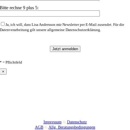
Bitte rechne 9 plus 5:
Ja, ich will, dass Lisa Andersson mir Newsletter per E-Mail zusendet. Für die
Datenverarbeitung gilt unsere allgemeine Datenschutzerklärung.
* = Pflichtfeld
×
Impressum
&
Datenschutz
AGB
&
Allg. Beratungsbedingungen