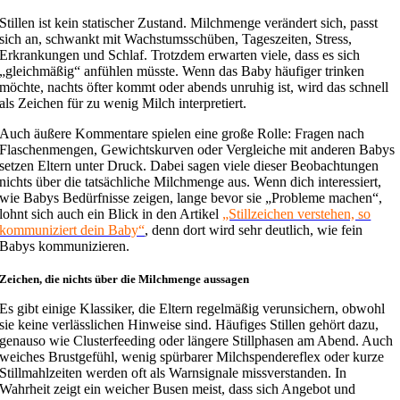
Stillen ist kein statischer Zustand. Milchmenge verändert sich, passt
sich an, schwankt mit Wachstumsschüben, Tageszeiten, Stress,
Erkrankungen und Schlaf. Trotzdem erwarten viele, dass es sich
„gleichmäßig“ anfühlen müsste. Wenn das Baby häufiger trinken
möchte, nachts öfter kommt oder abends unruhig ist, wird das schnell
als Zeichen für zu wenig Milch interpretiert.
Auch äußere Kommentare spielen eine große Rolle: Fragen nach
Flaschenmengen, Gewichtskurven oder Vergleiche mit anderen Babys
setzen Eltern unter Druck. Dabei sagen viele dieser Beobachtungen
nichts über die tatsächliche Milchmenge aus. Wenn dich interessiert,
wie Babys Bedürfnisse zeigen, lange bevor sie „Probleme machen“,
lohnt sich auch ein Blick in den Artikel
„Stillzeichen verstehen, so
kommuniziert dein Baby“
, denn dort wird sehr deutlich, wie fein
Babys kommunizieren.
Zeichen, die nichts über die Milchmenge aussagen
Es gibt einige Klassiker, die Eltern regelmäßig verunsichern, obwohl
sie keine verlässlichen Hinweise sind. Häufiges Stillen gehört dazu,
genauso wie Clusterfeeding oder längere Stillphasen am Abend. Auch
weiches Brustgefühl, wenig spürbarer Milchspendereflex oder kurze
Stillmahlzeiten werden oft als Warnsignale missverstanden. In
Wahrheit zeigt ein weicher Busen meist, dass sich Angebot und