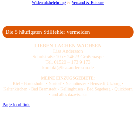
Widerrufsbelehrung
&
Versand & Retoure
Die 5 häufigsten Stillfehler vermeiden
LIEBEN LACHEN WACHSEN
Lisa Andersson
Schulstraße 10a • 24623 Großenaspe
Tel. 01520 – 173 9 173
kontakt@lisa-andersson.de
MEINE EINZUGSGEBIETE:
Kiel • Bordesholm • Nortorf • Neumünster • Henstedt-Ulzburg •
Kaltenkirchen • Bad Bramstedt • Kellinghusen • Bad Segeberg • Quickborn
• und alles dazwischen
Page load link
Nach
oben