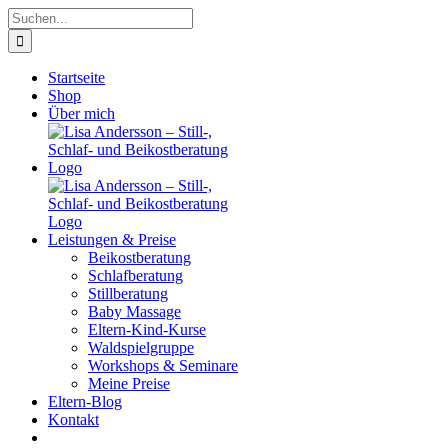
Zum
Suche
Inhalt
nach:
springen
Startseite
Shop
Über mich
Leistungen & Preise
Beikostberatung
Schlafberatung
Stillberatung
Baby Massage
Eltern-Kind-Kurse
Waldspielgruppe
Workshops & Seminare
Meine Preise
Eltern-Blog
Kontakt