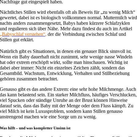
Nachfrage gut eingespielt haben.
Nächtliches Stillen wird ebenfalls oft als Beweis für „zu wenig Milch“
gewertet, dabei ist es biologisch vollkommen normal. Muttermilch wir
nachts anders zusammengesetzt, Babys haben kürzere Schlafzyklen
und regulieren sich über Nähe. Mehr dazu findest du auch im Artikel
„Babyschlaf
verstehen“
,
der die Verbindung zwischen Schlaf und
Stillen gut erklärt.
Natürlich gibt es Situationen, in denen ein genauer Blick sinnvoll ist.
Wenn ein Baby dauerhaft nicht zunimmt, sehr wenige nasse Windeln
hat oder extrem erschöpft wirkt, sollte man hinschauen. Wichtig ist
dabei aber immer: Nicht ein einzelnes Zeichen zählt, sondern das
Gesamtbild. Wachstum, Entwicklung, Verhalten und Stillbeziehung
gehören zusammen betrachtet.
Genauso gibt es das andere Extrem: eine sehr hohe Milchmenge. Auch
das kann belastend sein. Ein starker Milchfluss, häufiges Verschlucken,
viel Spucken oder ständige Unruhe an der Brust können Hinweise
darauf sein, dass das Baby mit der Menge oder dem Fluss kämpft. Zu
viel Milch ist kein Luxusproblem, sondern kann Stillen genauso
anstrengend machen wie eine Sorge um zu wenig.
Was hilft – und was kompletter Unsinn ist