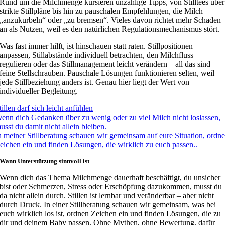
Rund um die Milchmenge kursieren unzählige Tipps, von Stilltees über
strikte Stillpläne bis hin zu pauschalen Empfehlungen, die Milch
„anzukurbeln“ oder „zu bremsen“. Vieles davon richtet mehr Schaden
an als Nutzen, weil es den natürlichen Regulationsmechanismus stört.
Was fast immer hilft, ist hinschauen statt raten. Stillpositionen
anpassen, Stillabstände individuell betrachten, den Milchfluss
regulieren oder das Stillmanagement leicht verändern – all das sind
feine Stellschrauben. Pauschale Lösungen funktionieren selten, weil
jede Stillbeziehung anders ist. Genau hier liegt der Wert von
individueller Begleitung.
tillen darf sich leicht anfühlen
enn dich Gedanken über zu wenig oder zu viel Milch nicht loslassen,
usst du damit nicht allein bleiben.
n meiner Stillberatung schauen wir gemeinsam auf eure Situation, ordn
eichen ein und finden Lösungen, die wirklich zu euch passen..
Wann Unterstützung sinnvoll ist
Wenn dich das Thema Milchmenge dauerhaft beschäftigt, du unsicher
bist oder Schmerzen, Stress oder Erschöpfung dazukommen, musst du
da nicht allein durch. Stillen ist lernbar und veränderbar – aber nicht
durch Druck. In einer Stillberatung schauen wir gemeinsam, was bei
euch wirklich los ist, ordnen Zeichen ein und finden Lösungen, die zu
dir und deinem Baby passen. Ohne Mythen, ohne Bewertung, dafür