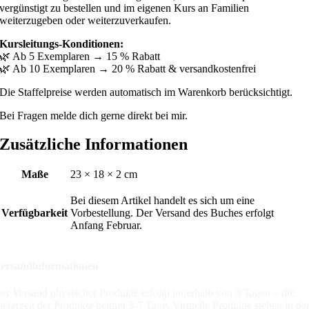
vergünstigt zu bestellen und im eigenen Kurs an Familien
weiterzugeben oder weiterzuverkaufen.
Kursleitungs-Konditionen:
🌿 Ab 5 Exemplaren → 15 % Rabatt
🌿 Ab 10 Exemplaren → 20 % Rabatt & versandkostenfrei
Die Staffelpreise werden automatisch im Warenkorb berücksichtigt.
Bei Fragen melde dich gerne direkt bei mir.
Zusätzliche Informationen
Maße
23 × 18 × 2 cm
Bei diesem Artikel handelt es sich um eine
Verfügbarkeit
Vorbestellung. Der Versand des Buches erfolgt
Anfang Februar.
ersandinformationen
er Versand physischer Produkte erfolgt innerhalb von 3 Tagen – die
ieferzeit der Produkte beträgt 3-7 Tage. Virtuelle Produkte stehen in de