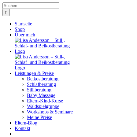
Zum
Suche
Inhalt
nach:
springen
Startseite
Shop
Über mich
Leistungen & Preise
Beikostberatung
Schlafberatung
Stillberatung
Baby Massage
Eltern-Kind-Kurse
Waldspielgruppe
Workshops & Seminare
Meine Preise
Eltern-Blog
Kontakt