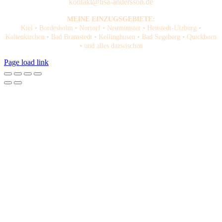
kontakt@lisa-andersson.de
MEINE EINZUGSGEBIETE:
Kiel • Bordesholm • Nortorf • Neumünster • Henstedt-Ulzburg •
Kaltenkirchen • Bad Bramstedt • Kellinghusen • Bad Segeberg • Quickborn
• und alles dazwischen
Page load link
Nach
oben