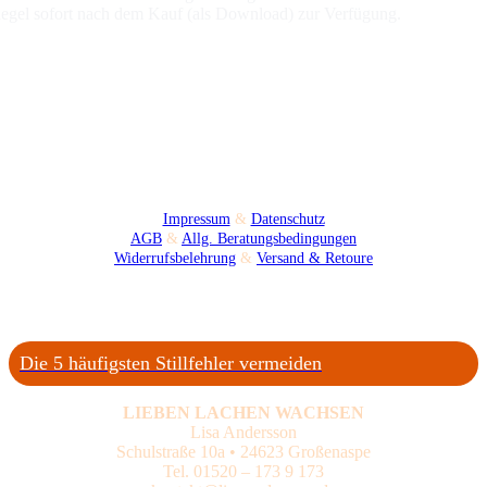
egel sofort nach dem Kauf (als Download) zur Verfügung.
Impressum
&
Datenschutz
AGB
&
Allg. Beratungsbedingungen
Widerrufsbelehrung
&
Versand & Retoure
Die 5 häufigsten Stillfehler vermeiden
LIEBEN LACHEN WACHSEN
Lisa Andersson
Schulstraße 10a • 24623 Großenaspe
Tel. 01520 – 173 9 173