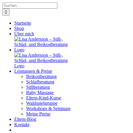
Zum
Suche
Inhalt
nach:
springen
Startseite
Shop
Über mich
Leistungen & Preise
Beikostberatung
Schlafberatung
Stillberatung
Baby Massage
Eltern-Kind-Kurse
Waldspielgruppe
Workshops & Seminare
Meine Preise
Eltern-Blog
Kontakt