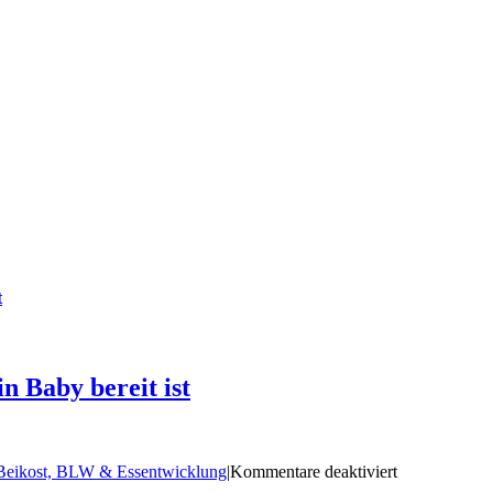
t
in Baby bereit ist
für
Beikost, BLW & Essentwicklung
|
Kommentare deaktiviert
Beikostreife: